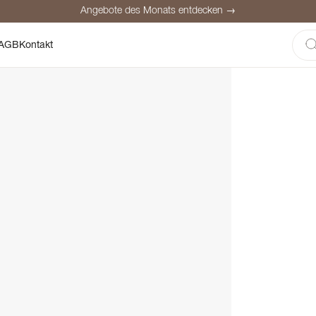
Angebote des Monats entdecken →
here Bezahlung
Zufriedene Kunden
Preisgarantie
Persönliche Be
AGB
Kontakt
Angebote des Monats entdecken →