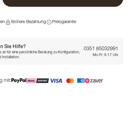
den
Sichere Bezahlung
Preisgarantie
n Sie Hilfe?
0351 85032991
s an für eine persönliche Beratung zu Konfiguration,
Mo-Fr: 9-17 Uhr
 Installation.
g mit: