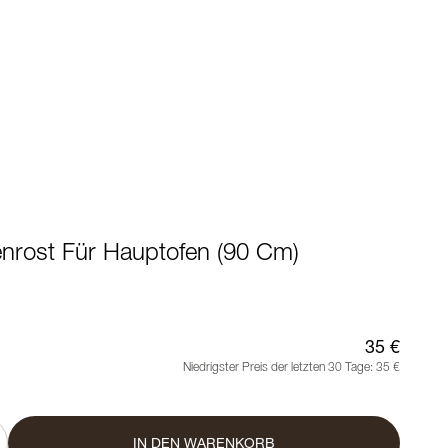
enrost Für Hauptofen (90 Cm)
35 €
Niedrigster Preis der letzten 30 Tage:
35 €
IN DEN WARENKORB