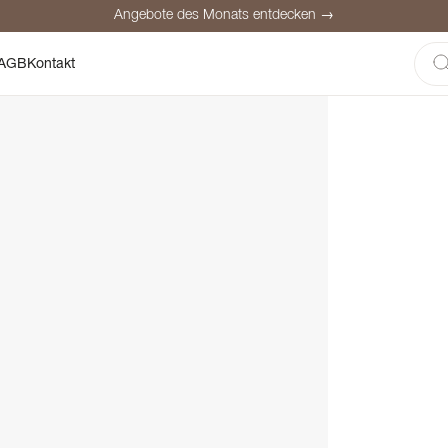
Angebote des Monats entdecken →
here Bezahlung
Zufriedene Kunden
Preisgarantie
Persönliche Be
AGB
Kontakt
Angebote des Monats entdecken →