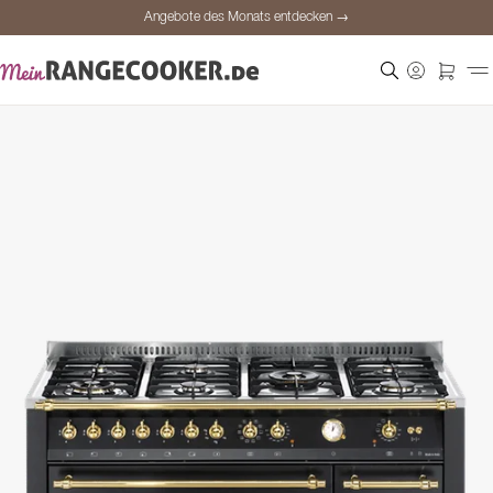
Angebote des Monats entdecken →
Sichere Bezahlung
Zufriedene Kunden
Preisgarantie
Persönliche Beratung
Angebote des Monats entdecken →