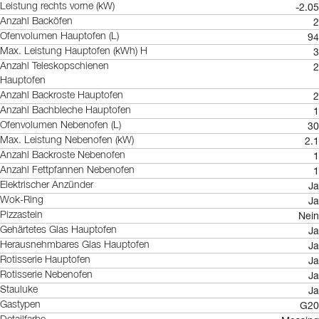
-2.05
Leistung rechts vorne (kW)
2
Anzahl Backöfen
94
Ofenvolumen Hauptofen (L)
3
Max. Leistung Hauptofen (kWh) H
2
Anzahl Teleskopschienen
Hauptofen
2
Anzahl Backroste Hauptofen
1
Anzahl Bachbleche Hauptofen
30
Ofenvolumen Nebenofen (L)
2.1
Max. Leistung Nebenofen (kW)
1
Anzahl Backroste Nebenofen
1
Anzahl Fettpfannen Nebenofen
Ja
Elektrischer Anzünder
Ja
Wok-Ring
Nein
Pizzastein
Ja
Gehärtetes Glas Hauptofen
Ja
Herausnehmbares Glas Hauptofen
Ja
Rotisserie Hauptofen
Ja
Rotisserie Nebenofen
Ja
Stauluke
G20
Gastypen