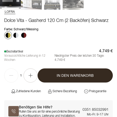
LOFRA
Dolce Vita - Gasherd 120 Cm (2 Backöfen) Schwarz
Farbe
:
Schwarz/Messing
4.749 €
Bestellartikel
Voraussichtliche Lieferung in 12
Niedrigster Preis der letzten 30 Tage:
Wochen
4.749 €
IN DEN WARENKORB
1
Zufriedene Kunden
Sichere Bezahlung
Preisgarantie
Benötigen Sie Hilfe?
0351 85032991
Rufen Sie uns an für eine persönliche Beratung
Mo-Fr: 9-17 Uhr
zu Konfiguration, Lieferung und Installation.