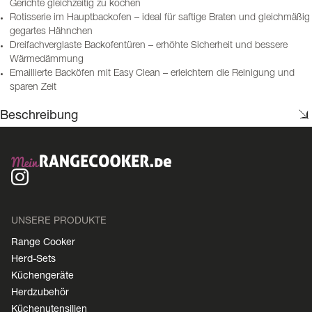
Gerichte gleichzeitig zu kochen
Rotisserie im Hauptbackofen – ideal für saftige Braten und gleichmäßig
gegartes Hähnchen
Dreifachverglaste Backofentüren – erhöhte Sicherheit und bessere
Wärmedämmung
Emaillierte Backöfen mit Easy Clean – erleichtern die Reinigung und
sparen Zeit
Beschreibung
UNSERE PRODUKTE
Range Cooker
Herd-Sets
Küchengeräte
Herdzubehör
Küchenutensilien