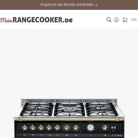
Angebote des Monats entdecken →
Sichere Bezahlung
Zufriedene Kunden
Preisgarantie
Persönliche Beratung
Angebote des Monats entdecken →