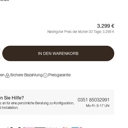
3.299 €
Niedrigster Preis der letzten 30 Tage:
3.299 €
IN DEN WARENKORB
den
Sichere Bezahlung
Preisgarantie
n Sie Hilfe?
0351 85032991
s an für eine persönliche Beratung zu Konfiguration,
Mo-Fr: 9-17 Uhr
 Installation.