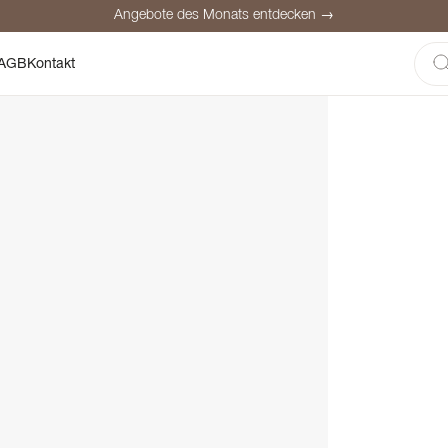
Angebote des Monats entdecken →
here Bezahlung
Zufriedene Kunden
Preisgarantie
Persönliche Be
AGB
Kontakt
Angebote des Monats entdecken →