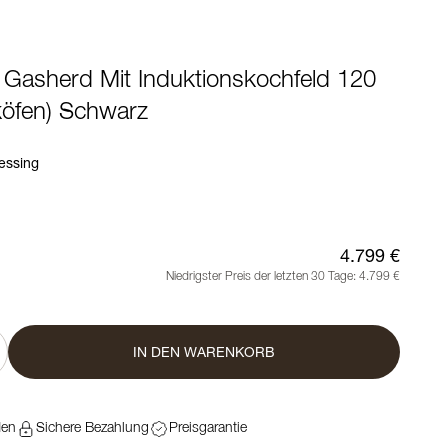
- Gasherd Mit Induktionskochfeld 120
öfen) Schwarz
essing
4.799 €
Niedrigster Preis der letzten 30 Tage:
4.799 €
IN DEN WARENKORB
den
Sichere Bezahlung
Preisgarantie