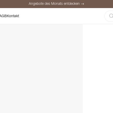
Angebote des Monats entdecken →
here Bezahlung
Zufriedene Kunden
Preisgarantie
Persönliche Be
AGB
Kontakt
Angebote des Monats entdecken →