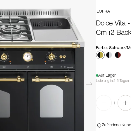
LOFRA
Dolce Vita 
Cm (2 Back
Farbe
:
Schwarz/M
Auf Lager
Lieferung in 2-6 Tagen
1
Zufriedene Kun