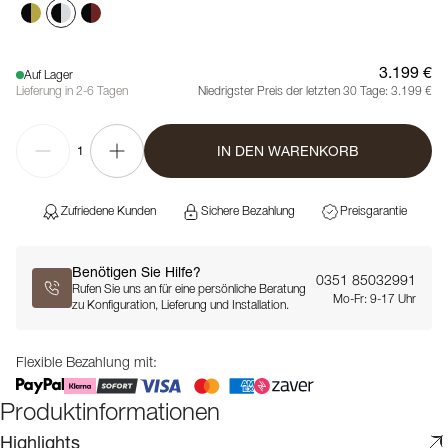
3.199 €
Auf Lager
Lieferung in 2-6 Tagen
Niedrigster Preis der letzten 30 Tage:
3.199 €
IN DEN WARENKORB
1
Zufriedene Kunden
Sichere Bezahlung
Preisgarantie
Benötigen Sie Hilfe?
0351 85032991
Rufen Sie uns an für eine persönliche Beratung
Mo-Fr: 9-17 Uhr
zu Konfiguration, Lieferung und Installation.
Flexible Bezahlung mit:
Produktinformationen
Highlights