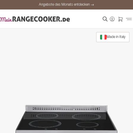
Angebote des Monats entdecken →
Sichere Bezahlung
Zufriedene Kunden
Preisgarantie
Made in Italy
Persönliche Beratung
Angebote des Monats entdecken →