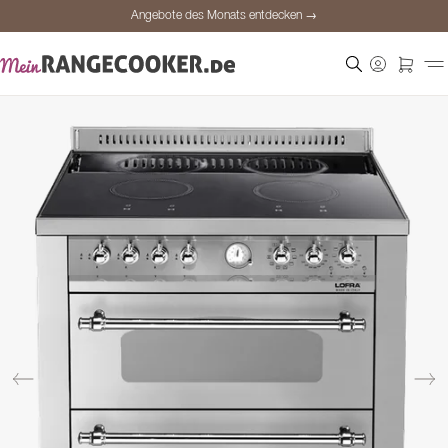
Angebote des Monats entdecken →
Sichere Bezahlung
Zufriedene Kunden
Preisgarantie
Persönliche Beratung
Angebote des Monats entdecken →