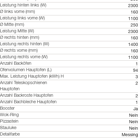
2300
Leistung hinten links (W)
160
Ø links vorne (mm)
1100
Leistung links vorne (W)
250
Ø Mitte (mm)
2300
Leistung Mitte (W)
160
Ø rechts hinten (mm)
1400
Leistung rechts hinten (W)
160
Ø rechts vorne (mm)
1100
Leistung rechts vorne (W)
1
Anzahl Backöfen
94
Ofenvolumen Hauptofen (L)
3
Max. Leistung Hauptofen (kWh) H
2
Anzahl Teleskopschienen
Hauptofen
2
Anzahl Backroste Hauptofen
1
Anzahl Bachbleche Hauptofen
Ja
Booster
Nein
Wok-Ring
Nein
Pizzastein
Nein
Stauluke
Messing
Detailfarbe