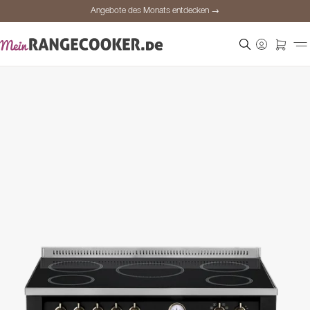
Angebote des Monats entdecken →
Sichere Bezahlung
Zufriedene Kunden
Preisgarantie
Persönliche Beratung
Angebote des Monats entdecken →