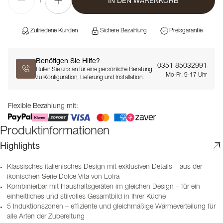
IN DEN WARENKORB
1
Zufriedene Kunden
Sichere Bezahlung
Preisgarantie
Benötigen Sie Hilfe?
0351 85032991
Rufen Sie uns an für eine persönliche Beratung
Mo-Fr: 9-17 Uhr
zu Konfiguration, Lieferung und Installation.
Flexible Bezahlung mit:
Produktinformationen
Highlights
Klassisches italienisches Design mit exklusiven Details – aus der
ikonischen Serie Dolce Vita von Lofra
Kombinierbar mit Haushaltsgeräten im gleichen Design – für ein
einheitliches und stilvolles Gesamtbild in Ihrer Küche
5 Induktionszonen – effiziente und gleichmäßige Wärmeverteilung für
alle Arten der Zubereitung