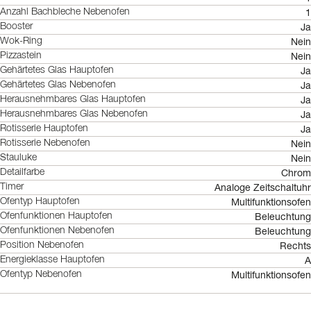
1
Anzahl Bachbleche Nebenofen
Ja
Booster
Nein
Wok-Ring
Nein
Pizzastein
Ja
Gehärtetes Glas Hauptofen
Ja
Gehärtetes Glas Nebenofen
Ja
Herausnehmbares Glas Hauptofen
Ja
Herausnehmbares Glas Nebenofen
Ja
Rotisserie Hauptofen
Nein
Rotisserie Nebenofen
Nein
Stauluke
Chrom
Detailfarbe
Analoge Zeitschaltuhr
Timer
Multifunktionsofen
Ofentyp Hauptofen
Beleuchtung
Ofenfunktionen Hauptofen
Beleuchtung
Ofenfunktionen Nebenofen
Rechts
Position Nebenofen
A
Energieklasse Hauptofen
Multifunktionsofen
Ofentyp Nebenofen