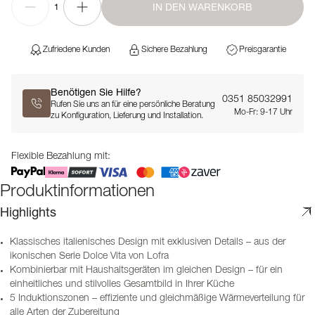
IN DEN WARENKORB
1
Zufriedene Kunden
Sichere Bezahlung
Preisgarantie
Benötigen Sie Hilfe?
0351 85032991
Rufen Sie uns an für eine persönliche Beratung
Mo-Fr: 9-17 Uhr
zu Konfiguration, Lieferung und Installation.
Flexible Bezahlung mit:
Produktinformationen
Highlights
Klassisches italienisches Design mit exklusiven Details – aus der
ikonischen Serie Dolce Vita von Lofra
Kombinierbar mit Haushaltsgeräten im gleichen Design – für ein
einheitliches und stilvolles Gesamtbild in Ihrer Küche
5 Induktionszonen – effiziente und gleichmäßige Wärmeverteilung für
alle Arten der Zubereitung