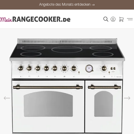
Angebote des Monats entdecken →
Sichere Bezahlung
Zufriedene Kunden
Preisgarantie
Persönliche Beratung
Angebote des Monats entdecken →