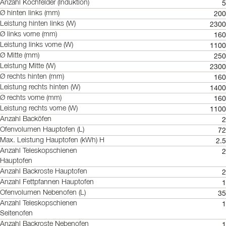
5
Anzahl Kochfelder (Induktion)
200
Ø hinten links (mm)
2300
Leistung hinten links (W)
160
Ø links vorne (mm)
1100
Leistung links vorne (W)
250
Ø Mitte (mm)
2300
Leistung Mitte (W)
160
Ø rechts hinten (mm)
1400
Leistung rechts hinten (W)
160
Ø rechts vorne (mm)
1100
Leistung rechts vorne (W)
2
Anzahl Backöfen
72
Ofenvolumen Hauptofen (L)
2.5
Max. Leistung Hauptofen (kWh) H
2
Anzahl Teleskopschienen
Hauptofen
2
Anzahl Backroste Hauptofen
1
Anzahl Fettpfannen Hauptofen
35
Ofenvolumen Nebenofen (L)
1
Anzahl Teleskopschienen
Seitenofen
1
Anzahl Backroste Nebenofen