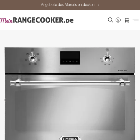
Angebote des Monats entdecken →
Sichere Bezahlung
Zufriedene Kunden
Preisgarantie
Persönliche Beratung
Angebote des Monats entdecken →