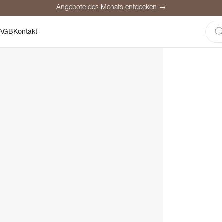
Angebote des Monats entdecken →
here Bezahlung
Zufriedene Kunden
Preisgarantie
Persönliche Be
AGB
Kontakt
Angebote des Monats entdecken →