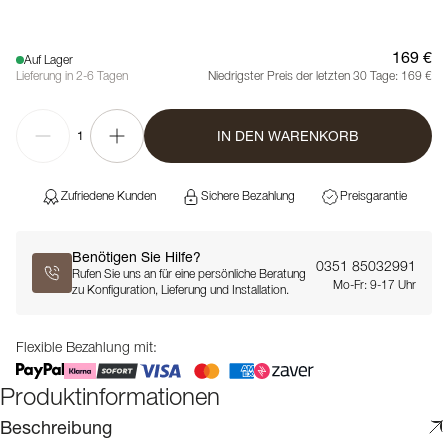
169 €
Auf Lager
Lieferung in 2-6 Tagen
Niedrigster Preis der letzten 30 Tage:
169 €
IN DEN WARENKORB
1
Zufriedene Kunden
Sichere Bezahlung
Preisgarantie
Benötigen Sie Hilfe?
0351 85032991
Rufen Sie uns an für eine persönliche Beratung
Mo-Fr: 9-17 Uhr
zu Konfiguration, Lieferung und Installation.
Flexible Bezahlung mit:
Produktinformationen
Beschreibung