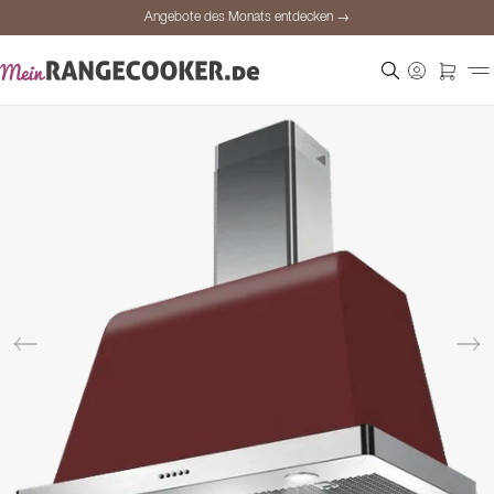
Angebote des Monats entdecken →
Sichere Bezahlung
Zufriedene Kunden
Preisgarantie
Persönliche Beratung
Angebote des Monats entdecken →