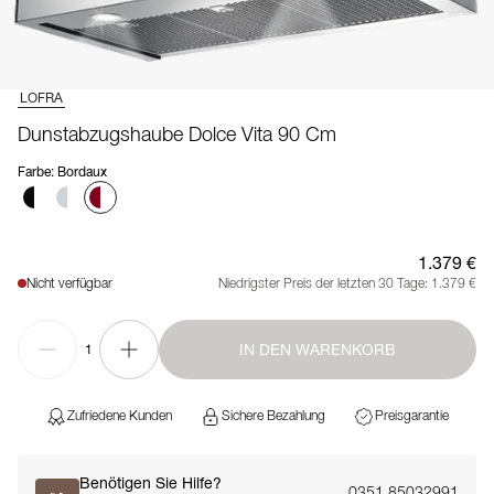
LOFRA
Dunstabzugshaube Dolce Vita 90 Cm
Farbe
:
Bordaux
1.379 €
Nicht verfügbar
Niedrigster Preis der letzten 30 Tage:
1.379 €
IN DEN WARENKORB
1
Zufriedene Kunden
Sichere Bezahlung
Preisgarantie
Benötigen Sie Hilfe?
0351 85032991