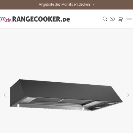
Angebote des Monats entdecken →
Sichere Bezahlung
Zufriedene Kunden
Preisgarantie
Persönliche Beratung
Angebote des Monats entdecken →