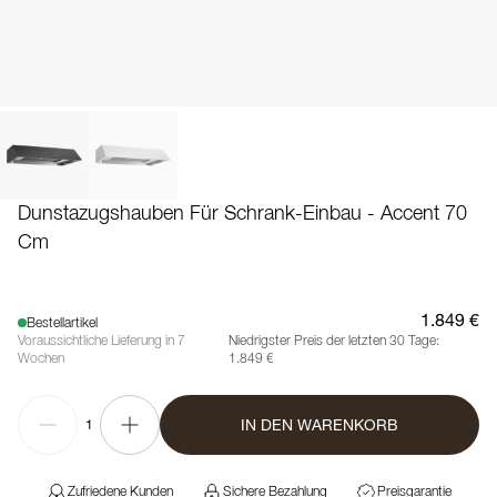
Dunstazugshauben Für Schrank-Einbau - Accent 70
Cm
1.849 €
Bestellartikel
Voraussichtliche Lieferung in 7
Niedrigster Preis der letzten 30 Tage:
Wochen
1.849 €
IN DEN WARENKORB
1
Zufriedene Kunden
Sichere Bezahlung
Preisgarantie