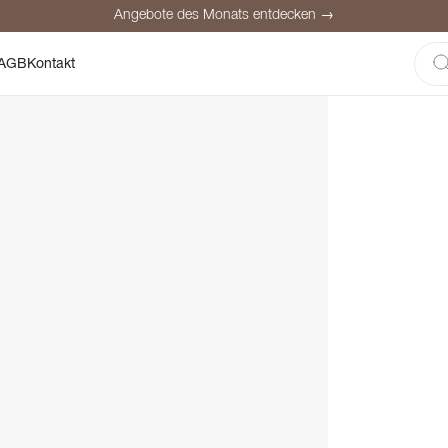
Angebote des Monats entdecken →
here Bezahlung
Zufriedene Kunden
Preisgarantie
Persönliche Be
AGB
Kontakt
Angebote des Monats entdecken →