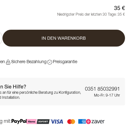
35 €
Niedrigster Preis der letzten 30 Tage:
35 €
IN DEN WARENKORB
den
Sichere Bezahlung
Preisgarantie
n Sie Hilfe?
0351 85032991
s an für eine persönliche Beratung zu Konfiguration,
Mo-Fr: 9-17 Uhr
 Installation.
g mit: