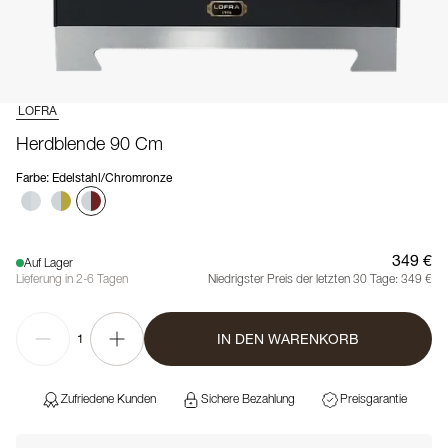
LOFRA
Herdblende 90 Cm
Farbe
:
Edelstahl/Chromronze
349 €
Auf Lager
Lieferung in 2-6 Tagen
Niedrigster Preis der letzten 30 Tage:
349 €
IN DEN WARENKORB
1
Zufriedene Kunden
Sichere Bezahlung
Preisgarantie