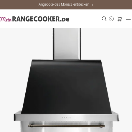
Angebote des Monats entdecken →
Sichere Bezahlung
Zufriedene Kunden
Preisgarantie
Persönliche Beratung
Angebote des Monats entdecken →