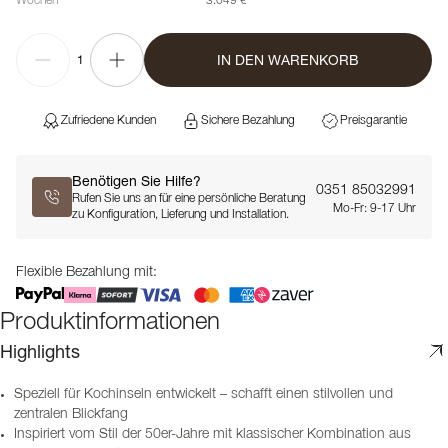
Wochen
3.049 €
IN DEN WARENKORB
1
Zufriedene Kunden
Sichere Bezahlung
Preisgarantie
Benötigen Sie Hilfe?
0351 85032991
Rufen Sie uns an für eine persönliche Beratung
Mo-Fr: 9-17 Uhr
zu Konfiguration, Lieferung und Installation.
Flexible Bezahlung mit:
Produktinformationen
Highlights
Speziell für Kochinseln entwickelt – schafft einen stilvollen und
zentralen Blickfang
Inspiriert vom Stil der 50er-Jahre mit klassischer Kombination aus