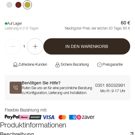
60 €
Auf Lager
Lieferung in 2-6 Tagen
Niedrigster Preis der letzten 30 Tage:
60 €
IN DEN WARENKORB
1
Zufriedene Kunden
Sichere Bezahlung
Preisgarantie
Benötigen Sie Hilfe?
0351 85032991
Rufen Sie uns an für eine persönliche Beratung
Mo-Fr: 9-17 Uhr
zu Konfiguration, Lieferung und Installation.
Flexible Bezahlung mit:
Produktinformationen
Beschreibung