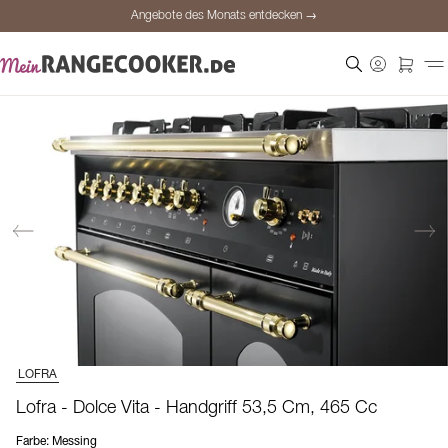
Angebote des Monats entdecken →
Sichere Bezahlung
Zufriedene Kunden
Preisgarantie
Persönliche Beratung
Angebote des Monats entdecken →
LOFRA
Lofra - Dolce Vita - Handgriff 53,5 Cm, 465 Cc
Farbe
:
Messing