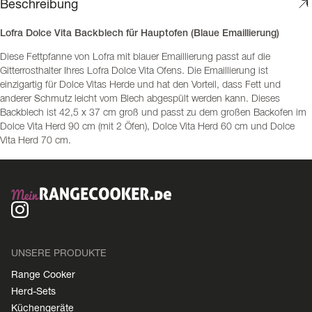
Beschreibung
Lofra Dolce Vita Backblech für Hauptofen (Blaue Emaillierung)
Diese Fettpfanne von Lofra mit blauer Emaillierung passt auf die
Gitterrosthalter Ihres Lofra Dolce Vita Ofens. Die Emaillierung ist
einzigartig für Dolce Vitas Herde und hat den Vorteil, dass Fett und
anderer Schmutz leicht vom Blech abgespült werden kann. Dieses
Backblech ist 42,5 x 37 cm groß und passt zu dem großen Backofen im
Dolce Vita Herd 90 cm (mit 2 Öfen), Dolce Vita Herd 60 cm und Dolce
Vita Herd 70 cm.
UNSERE PRODUKTE
Range Cooker
Herd-Sets
Küchengeräte