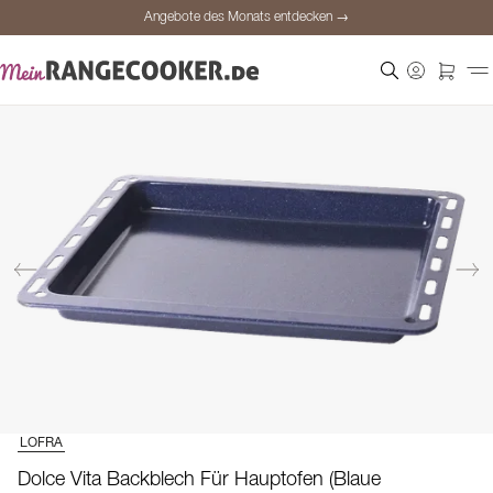
Angebote des Monats entdecken →
Sichere Bezahlung
Zufriedene Kunden
Preisgarantie
Persönliche Beratung
Angebote des Monats entdecken →
LOFRA
Dolce Vita Backblech Für Hauptofen (Blaue