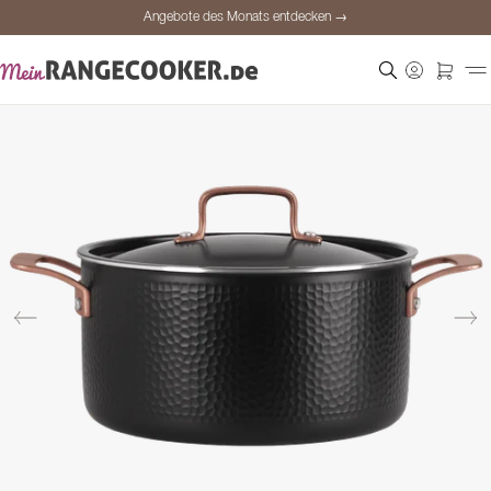
Angebote des Monats entdecken →
Sichere Bezahlung
Zufriedene Kunden
Preisgarantie
Persönliche Beratung
Angebote des Monats entdecken →