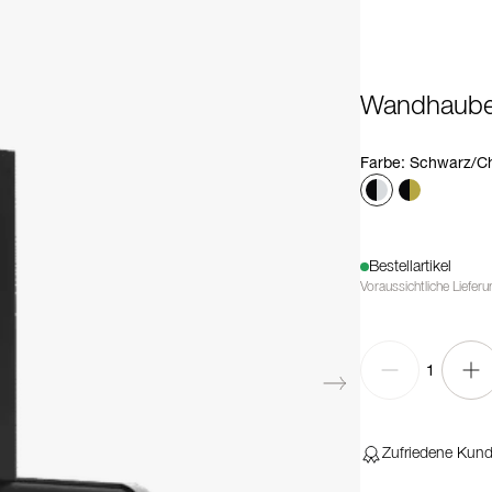
Wandhaube 
Farbe
:
Schwarz/C
Bestellartikel
Voraussichtliche Liefer
1
Zufriedene Kun