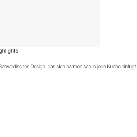
ghlights
Schwedisches Design, das sich harmonisch in jede Küche einfügt
Hergestellt in Schweden mit Fokus auf Qualität und Handwerksku
Individuell nach Ihren Wünschen gefertigt
Wählen Sie aus verschiedenen Modellen, Details und Farben – oder 
Custom Made – passen Sie Ihre Dunstabzugshaube ganz nach Ihr
Fjärås bietet 5 Jahre Garantie auf alle Dunstabzugshauben
schreibung
rben und Größen
r helfen Ihnen bei der Bestellung