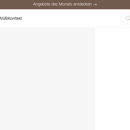
Angebote des Monats entdecken →
here Bezahlung
Zufriedene Kunden
Preisgarantie
Persönliche Be
AGB
Kontakt
Angebote des Monats entdecken →