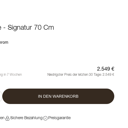
- Signatur 70 Cm
hrom
2.549 €
ung in 7 Wochen
Niedrigster Preis der letzten 30 Tage:
2.549 €
IN DEN WARENKORB
den
Sichere Bezahlung
Preisgarantie