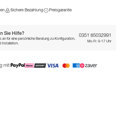
den
Sichere Bezahlung
Preisgarantie
n Sie Hilfe?
0351 85032991
s an für eine persönliche Beratung zu Konfiguration,
Mo-Fr: 9-17 Uhr
 Installation.
g mit: