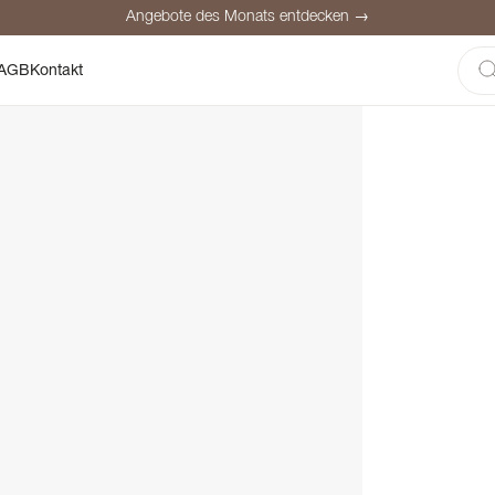
Angebote des Monats entdecken →
here Bezahlung
Zufriedene Kunden
Preisgarantie
Persönliche Be
AGB
Kontakt
Angebote des Monats entdecken →