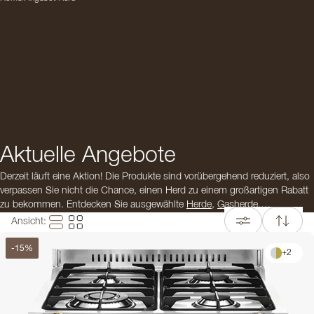
Aktuelle Angebote
Derzeit läuft eine Aktion! Die Produkte sind vorübergehend reduziert, also
verpassen Sie nicht die Chance, einen Herd zu einem großartigen Rabatt
zu bekommen. Entdecken Sie ausgewählte
Herde
,
Gasherde
,
Induktionsherde
und andere hochwertige Küchengeräte in
Ansicht
:
Premiumqualität, perfekt für alle, die ein stilvolles und funktionales
Küchenambiente schaffen möchten. Die Aktion gilt nur für begrenzte Zeit,
-
15
%
+
2
also sichern Sie sich jetzt Ihr Wunschgerät und profitieren Sie von
exklusiven Vorteilen.