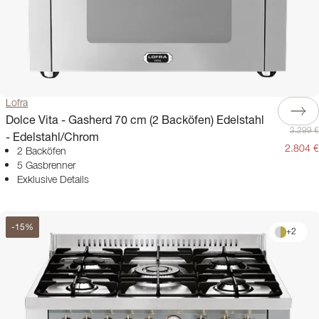
Lofra
Dolce Vita - Gasherd 70 cm (2 Backöfen) Edelstahl
3.299 €
- Edelstahl/Chrom
2.804 €
2 Backöfen
5 Gasbrenner
Exklusive Details
-
15
%
+
2