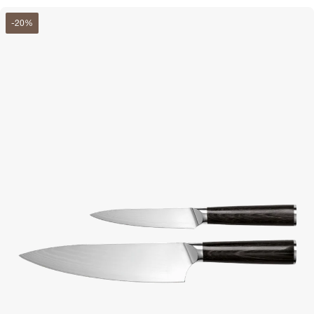
-
20
%