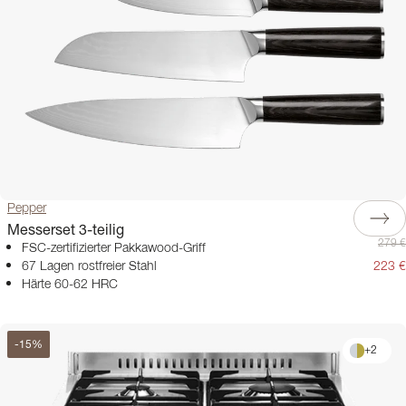
Pepper
Messerset 3-teilig
279 €
FSC-zertifizierter Pakkawood-Griff
67 Lagen rostfreier Stahl
223 €
Härte 60-62 HRC
-
15
%
+
2