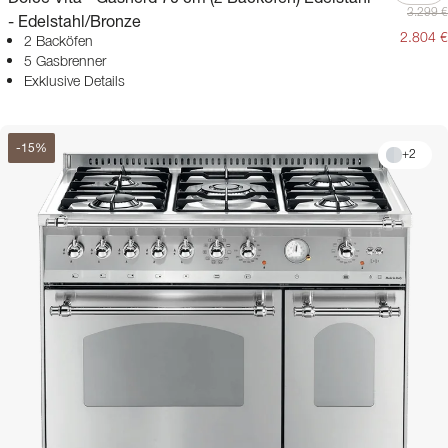
3.299 €
- Edelstahl/Bronze
2.804 €
2 Backöfen
5 Gasbrenner
Exklusive Details
-
15
%
+
2