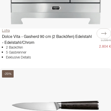
Lofra
Dolce Vita - Gasherd 90 cm (2 Backöfen) Edelstahl
3.299 €
- Edelstahl/Chrom
2.804 €
2 Backöfen
5 Gasbrenner
Exklusive Details
-
20
%