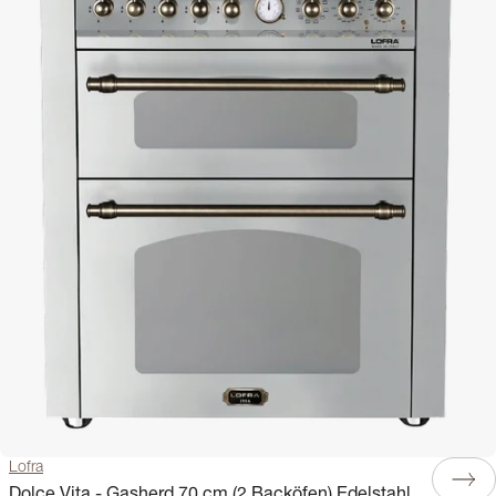
Lofra
Dolce Vita - Gasherd 70 cm (2 Backöfen) Edelstahl