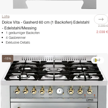
Lofra
Dolce Vita - Gasherd 60 cm (1 Backofen) Edelstahl
2.399 €
- Edelstahl/Messing
2.039 €
1 geräumiger Backofen
4 Gasbrenner
Exklusive Details
-
15
%
+
2