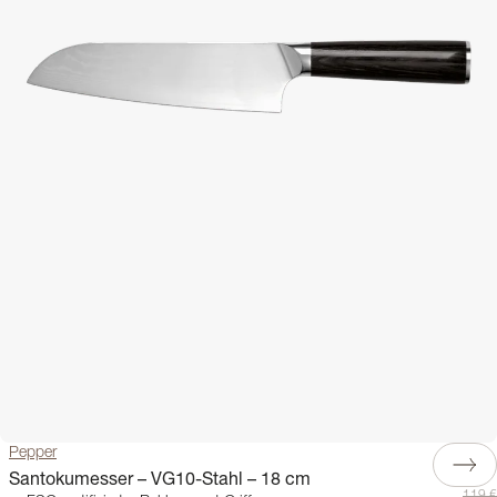
Pepper
Santokumesser – VG10-Stahl – 18 cm
119 €