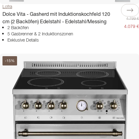
Lofra
Dolce Vita - Gasherd mit Induktionskochfeld 120
4.799 €
cm (2 Backöfen) Edelstahl - Edelstahl/Messing
4.079 €
2 Backöfen
5 Gasbrenner & 2 Induktionszonen
Exklusive Details
-
15
%