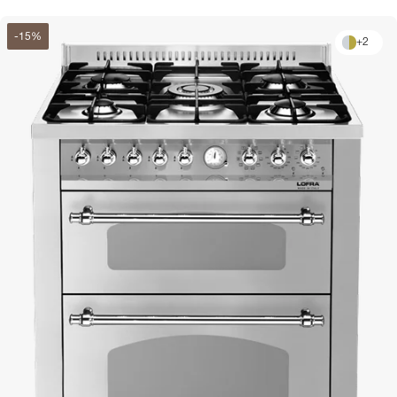
-
15
%
+
2