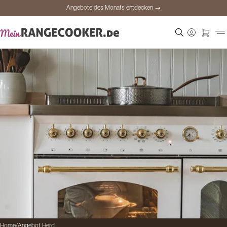
Angebote des Monats entdecken →
Sichere Bezahlung
Zufriedene Kunden
Preisgarantie
Persönliche Beratung
Angebote des Monats entdecken →
Home
/
Angebot Herd