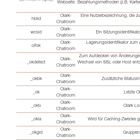
Webseite
Bezahlungsmethoden (z.B. Karte
Olark-
Eine Nutzerbezeichnung, die z
hblid
Chatroom
Olark-
wcsid
Ein Sitzungsidentifika
Chatroom
Olark-
Lagerungsidentifikator zum 
olfsk
Chatroom
Zum Aufdecken von Änderungen 
Olark-
_okdetect
Wechsel von SSL oder Host entst
Chatroom
Olark-
_okbk
Zusätzliche Statusi
Chatroom
Olark-
_ok
Letzte O
Chatroom
Olark-
_oklv
Olark Lo
Chatroom
Olark-
_okla
Wird für Caching-Zwecke ge
Chatroom
Olark-
_okgid
Gruppen-
Chatroom