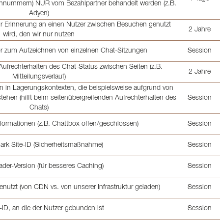
nnummern) NUR vom Bezahlpartner behandelt werden (z.B.
Adyen)
ur Erinnerung an einen Nutzer zwischen Besuchen genutzt
2 Jahre
wird, den wir nur nutzen
tor zum Aufzeichnen von einzelnen Chat-Sitzungen
Session
Aufrechterhalten des Chat-Status zwischen Seiten (z.B.
2 Jahre
Mitteilungsverlauf)
in Lagerungskontexten, die beispielsweise aufgrund von
ehen (hilft beim seitenübergreifenden Aufrechterhalten des
Session
Chats)
nformationen (z.B. Chattbox offen/geschlossen)
Session
lark Site-ID (Sicherheitsmaßnahme)
Session
ader-Version (für besseres Caching)
Session
nutzt (von CDN vs. von unserer Infrastruktur geladen)
Session
ID, an die der Nutzer gebunden ist
Session