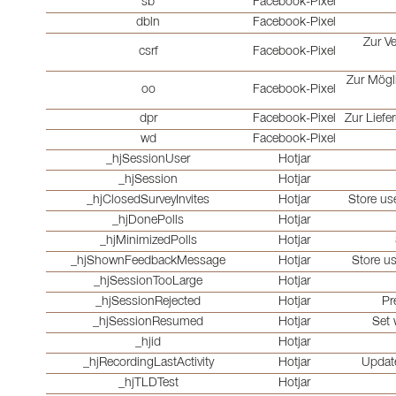
sb
Facebook-Pixel
dbln
Facebook-Pixel
Zur V
csrf
Facebook-Pixel
Zur Mögl
oo
Facebook-Pixel
dpr
Facebook-Pixel
Zur Liefe
wd
Facebook-Pixel
_hjSessionUser
Hotjar
_hjSession
Hotjar
_hjClosedSurveyInvites
Hotjar
Store use
_hjDonePolls
Hotjar
_hjMinimizedPolls
Hotjar
_hjShownFeedbackMessage
Hotjar
Store u
_hjSessionTooLarge
Hotjar
_hjSessionRejected
Hotjar
Pr
_hjSessionResumed
Hotjar
Set 
_hjid
Hotjar
_hjRecordingLastActivity
Hotjar
Update
_hjTLDTest
Hotjar