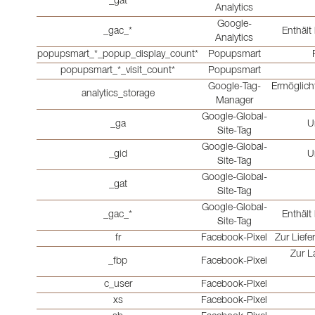
_gat
Analytics
Google-
_gac_*
Enthält
Analytics
popupsmart_*_popup_display_count*
Popupsmart
popupsmart_*_visit_count*
Popupsmart
Google-Tag-
Ermöglich
analytics_storage
Manager
Google-Global-
_ga
U
Site-Tag
Google-Global-
_gid
U
Site-Tag
Google-Global-
_gat
Site-Tag
Google-Global-
_gac_*
Enthält
Site-Tag
fr
Facebook-Pixel
Zur Lief
Zur L
_fbp
Facebook-Pixel
c_user
Facebook-Pixel
xs
Facebook-Pixel