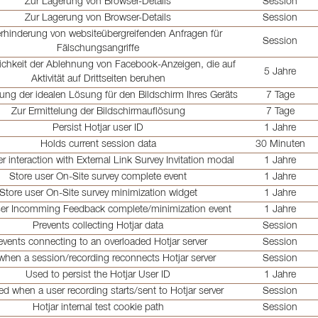
Zur Lagerung von Browser-Details
Session
Zur Lagerung von Browser-Details
Session
erhinderung von websiteübergreifenden Anfragen für
Session
Fälschungsangriffe
ichkeit der Ablehnung von Facebook-Anzeigen, die auf
5 Jahre
Aktivität auf Drittseiten beruhen
rung der idealen Lösung für den Bildschirm Ihres Geräts
7 Tage
Zur Ermittelung der Bildschirmauflösung
7 Tage
Persist Hotjar user ID
1 Jahre
Holds current session data
30 Minuten
r interaction with External Link Survey Invitation modal
1 Jahre
Store user On-Site survey complete event
1 Jahre
Store user On-Site survey minimization widget
1 Jahre
ser Incomming Feedback complete/minimization event
1 Jahre
Prevents collecting Hotjar data
Session
events connecting to an overloaded Hotjar server
Session
when a session/recording reconnects Hotjar server
Session
Used to persist the Hotjar User ID
1 Jahre
d when a user recording starts/sent to Hotjar server
Session
Hotjar internal test cookie path
Session