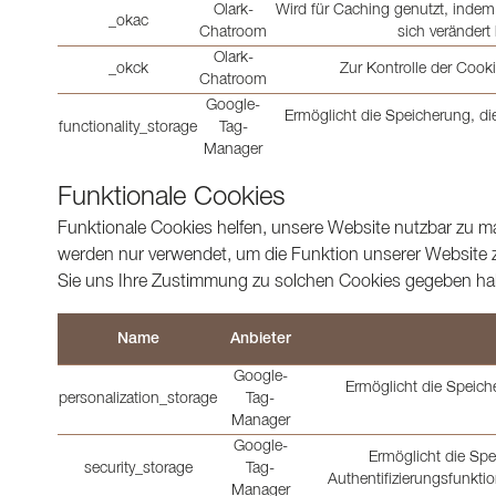
Olark-
Wird für Caching genutzt, indem
_okac
Chatroom
sich veränder
Olark-
_okck
Zur Kontrolle der Coo
Chatroom
Google-
Ermöglicht die Speicherung, die
functionality_storage
Tag-
Manager
Funktionale Cookies
Funktionale Cookies helfen, unsere Website nutzbar zu m
werden nur verwendet, um die Funktion unserer Website 
Sie uns Ihre Zustimmung zu solchen Cookies gegeben ha
Name
Anbieter
Google-
Ermöglicht die Speic
personalization_storage
Tag-
Manager
Google-
Ermöglicht die Sp
security_storage
Tag-
Authentifizierungsfunkti
Manager