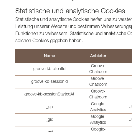
Statistische und analytische Cookies
Statistische und analytische Cookies helfen uns zu verst
Leistung unserer Website und bestimmen Verbesserungsp
Funktionen zu verbessern. Statistische und analytische 
solchen Cookies gegeben haben.
Name
Anbieter
Groove-
groove-kb-clientId
Chatroom
Groove-
groove-kb-sessionId
Chatroom
Groove-
groove-kb-sessionStartedAt
Chatroom
Google-
_ga
U
Analytics
Google-
_gid
U
Analytics
Google-