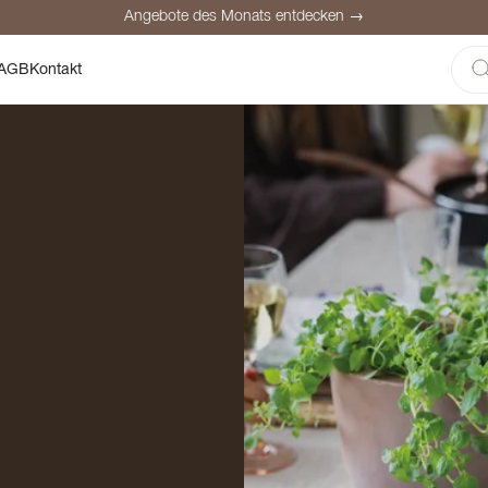
Angebote des Monats entdecken →
here Bezahlung
Zufriedene Kunden
Preisgarantie
Persönliche Be
AGB
Kontakt
Angebote des Monats entdecken →