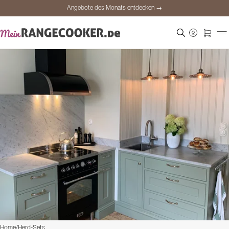
Angebote des Monats entdecken →
Sichere Bezahlung
Zufriedene Kunden
Preisgarantie
Persönliche Beratung
Angebote des Monats entdecken →
Home
/
Herd-Sets