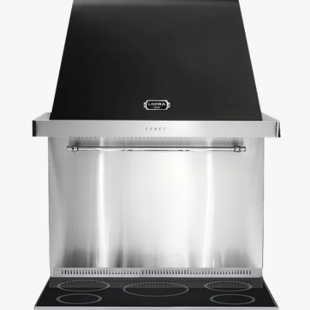
werden. Entdecken Sie Herd-Sets mit hochwertigen Materialien,
großzügigen Kochflächen und abgestimmten Details, die Ihre Küche zu
einem natürlichen Mittelpunkt machen.
Haben Sie Fragen oder möchten Sie Ihr eigenes Herd-Set
zusammenstellen? Kontaktieren Sie uns – wir helfen Ihnen gerne dabei,
die passende Lösung für Ihre Küche und Ihre Wünsche zu finden.