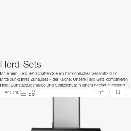
Herd-Sets
Mit einem Herd-Set schaffen Sie ein harmonisches Gesamtbild im
Mittelpunkt Ihres Zuhauses – der Küche. Unsere Herd-Sets kombinieren
Herd
,
Dunstabzugshaube
und
Spritzschutz
in einem perfekt aufeinander
abgestimmten Design und erleichtern es, eine stilvolle und einheitliche
Ansicht
:
Küche zu gestalten. Ob klassischer Landhausstil oder moderne Linien –
bei uns finden Sie Herd-Sets in verschiedenen Farben, Größen und
Ausführungen passend zu Ihrer Küche.
Ein Herd-Set bietet nicht nur optische Harmonie, sondern auch eine
praktische Lösung, bei der Design und Funktion miteinander kombiniert