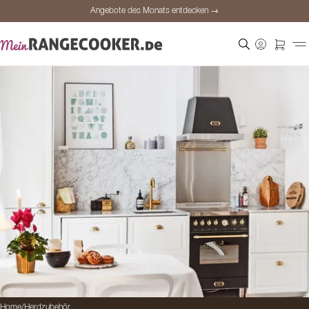
Angebote des Monats entdecken →
Sichere Bezahlung
Zufriedene Kunden
Preisgarantie
Persönliche Beratung
Angebote des Monats entdecken →
Home
/
Herdzubehör