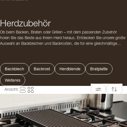
Herdzubehör
Ob beim Backen, Braten oder Grillen – mit dem passenden Zubehör
holen Sie das Beste aus Ihrem Herd heraus. Entdecken Sie unsere große
Auswahl an Backblechen und Backrosten, die für eine gleichmäßige
Wärmeverteilung und zuverlässige Ergebnisse sorgen. Für alle, die gerne
kreativ kochen, bieten unsere Bratplatten und Pizzastahl völlig neue
Möglichkeiten: Bereiten Sie knusprige Pizzen, gebratenes Gemüse oder
perfekte Smashburger direkt auf dem Herd oder im Ofen zu. Auch
Backblech
Backrost
Herdblende
Bratplatte
praktische Herdblende gegen Fettspritzer und stilvolle Sockelleisten für
ein harmonisches Gesamtbild rund um den Herd finden Sie in unserem
Weiteres
Sortiment. Ergänzt wird das Angebot durch vielseitiges Weiteres
Herdzubehör – von Griffen und Knöpfen bis hin zu funktionalen Details,
Ansicht
:
die Ihre Küche optisch und praktisch abrunden.