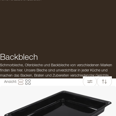
Backblech
Schmorbleche, Ofenbleche und Backbleche von verschiedenen Marken
finden Sie hier. Unsere Bleche sind unverzichtbar in jeder Küche und
machen das Backen, Braten und Zubereiten verschiedenster Gerichte
besonders einfach.
Ansicht
:
Wählen Sie zwischen unterschiedlichen Größen, Formen und
Oberflächen, passend für Ihren Ofen und Ihre Kochgewohnheiten – ob
Sie Gemüse rösten, Brot backen oder knusprige Pizzen zubereiten. Alle
Backbleche in unserem Sortiment sind leicht zu reinigen und für den
täglichen Gebrauch konzipiert.