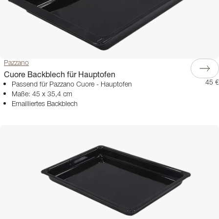
Entdecken Sie unser komplettes Sortiment an Backblechen und Zubehör,
um Ihre Küche vielseitig und gut ausgestattet zu gestalten – bereit für alle
kulinarischen Abenteuer.
Pazzano
Cuore Backblech für Hauptofen
45 €
Passend für Pazzano Cuore - Hauptofen
Maße: 45 x 35,4 cm
Emailliertes Backblech