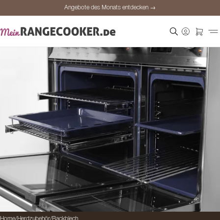
Angebote des Monats entdecken →
Sichere Bezahlung
Zufriedene Kunden
Preisgarantie
Persönliche Beratung
Angebote des Monats entdecken →
Home
/
Herdzubehör
/
Backblech