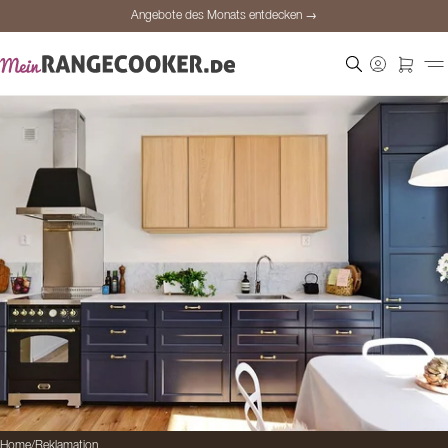
Angebote des Monats entdecken →
Sichere Bezahlung
Zufriedene Kunden
Preisgarantie
Persönliche Beratung
Angebote des Monats entdecken →
Home
/
Reklamation