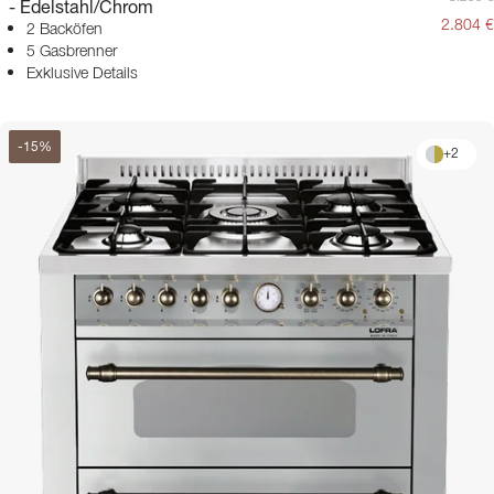
- Edelstahl/Chrom
2.804 €
2 Backöfen
5 Gasbrenner
Exklusive Details
-
15
%
+
2