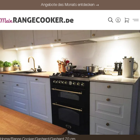
Angebote des Monats entdecken →
Sichere Bezahlung
Zufriedene Kunden
Preisgarantie
Persönliche Beratung
Angebote des Monats entdecken →
Home
/
Range Cooker
/
Gasherd
/
Gasherd 70 cm