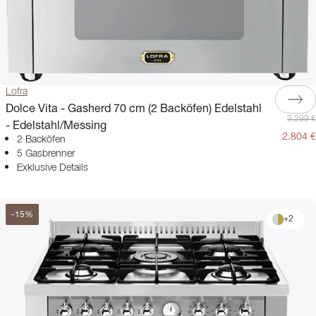
Lofra
Dolce Vita - Gasherd 70 cm (2 Backöfen) Edelstahl
3.299 €
- Edelstahl/Messing
2.804 €
2 Backöfen
5 Gasbrenner
Exklusive Details
-
15
%
+
2