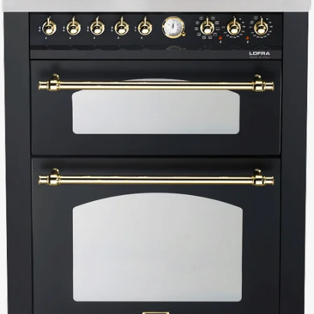
cm breite Induktionsherd
zur Verfügung – mit schneller Reaktionszeit,
effizienter Energie­nutzung und komfortablen Funktionen für den Alltag.
Unser Sortiment umfasst sowohl Gasherde als auch Induktionsherde,
sodass Sie die Kochtechnik wählen können, die am besten zu Ihren
persönlichen Kochgewohnheiten passt