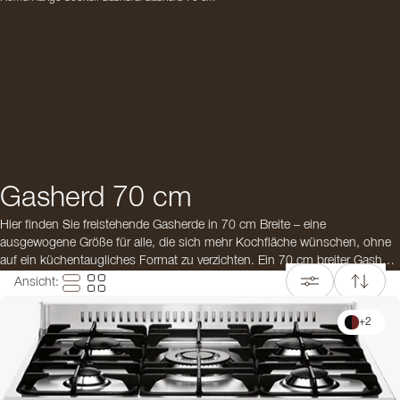
Gasherd 70 cm
Hier finden Sie freistehende Gasherde in 70 cm Breite – eine
ausgewogene Größe für alle, die sich mehr Kochfläche wünschen, ohne
auf ein küchentaugliches Format zu verzichten. Ein 70 cm breiter Gasherd
bietet die klassische Art des Kochens mit offener Flamme und verbindet
Ansicht
:
präzise Hitze­steuerung mit italienischer Formensprache. Die Auswahl an
Farben und Ausführungen sowie die Möglichkeit, ab 70 cm zwischen
+
2
Modellen mit einem oder mehreren Backöfen zu wählen, eröffnet
zusätzliche Flexibilität bei der täglichen Nutzung.
Wenn Sie moderne Kochtechnik bevorzugen, steht Ihnen alternativ der
70