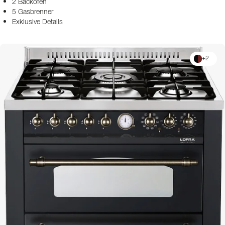
2 Backöfen
5 Gasbrenner
Exklusive Details
+
2