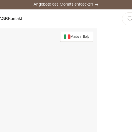
Angebote des Monats entdecken →
here Bezahlung
Zufriedene Kunden
Preisgarantie
Persönliche Be
AGB
Kontakt
Angebote des Monats entdecken →
Made in Italy