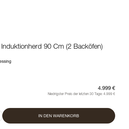
- Induktionherd 90 Cm (2 Backöfen)
essing
4.999 €
Niedrigster Preis der letzten 30 Tage:
4.999 €
IN DEN WARENKORB