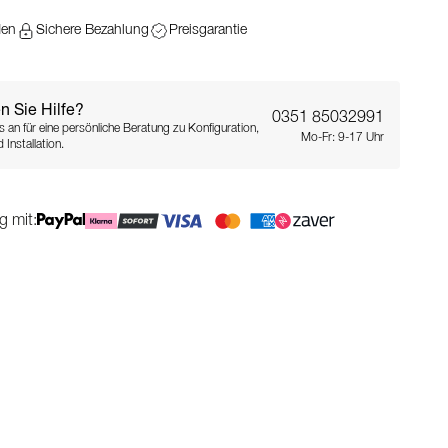
den
Sichere Bezahlung
Preisgarantie
n Sie Hilfe?
0351 85032991
s an für eine persönliche Beratung zu Konfiguration,
Mo-Fr: 9-17 Uhr
 Installation.
g mit: