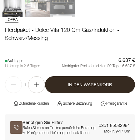
LOFRA
Herdpaket - Dolce Vita 120 Cm Gas/Induktion -
Schwarz/Messing
6.637 €
Auf Lager
Lieferung in 2-6 Tagen
Niedrigster Preis der letzten 30 Tage:
6.637 €
IN DEN WARENKORB
1
Zufriedene Kunden
Sichere Bezahlung
Preisgarantie
Benötigen Sie Hilfe?
0351 85032991
Rufen Sie uns an für eine persönliche Beratung
Mo-Fr: 9-17 Uhr
zu Konfiguration, Lieferung und Installation.