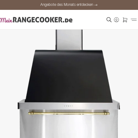
Angebote des Monats entdecken →
Sichere Bezahlung
Zufriedene Kunden
Preisgarantie
Persönliche Beratung
Angebote des Monats entdecken →