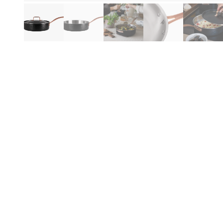
Hi
Produktinformationen
Be
Vo
Spezifikationen
Na
di
Allgemein
Pro