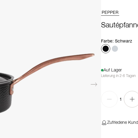
PEPPER
Sautépfann
Farbe
:
Schwarz
Auf Lager
Lieferung in 2-6 Tagen
1
Zufriedene Kun