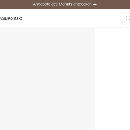
Angebote des Monats entdecken →
here Bezahlung
Zufriedene Kunden
Preisgarantie
Persönliche Be
AGB
Kontakt
Angebote des Monats entdecken →