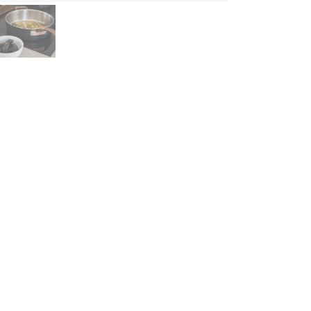
ghlights
schreibung
m Kochen bis zum Servieren.
chfolgend finden Sie alle Informationen zu Funktionen, Lieferumfa
e Pfeile, um zusätzliche Informationen anzuzeigen.
dukttyp