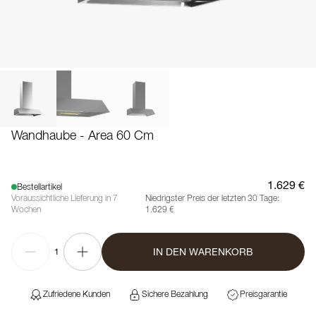
Wandhaube - Area 60 Cm
1.629 €
Bestellartikel
Voraussichtliche Lieferung in 7
Niedrigster Preis der letzten 30 Tage:
Wochen
1.629 €
IN DEN WARENKORB
1
Zufriedene Kunden
Sichere Bezahlung
Preisgarantie