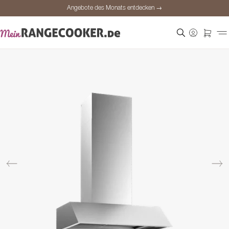
Angebote des Monats entdecken →
Sichere Bezahlung
Zufriedene Kunden
Preisgarantie
Persönliche Beratung
Angebote des Monats entdecken →